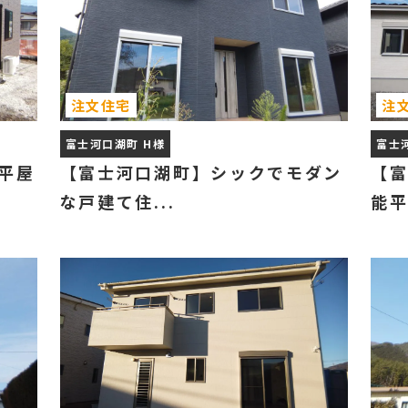
注文住宅
注
富士河口湖町 H様
富士
平屋
【富士河口湖町】シックでモダン
【
な戸建て住...
能平