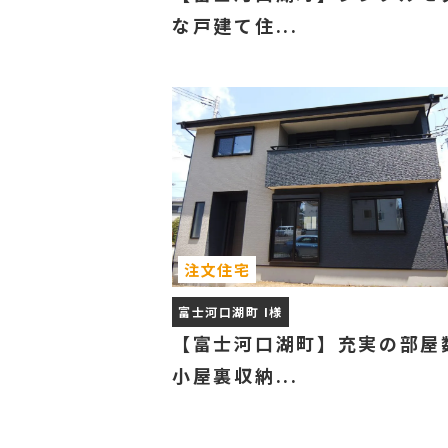
な戸建て住...
注文住宅
富士河口湖町 I様
【富士河口湖町】充実の部屋
小屋裏収納...