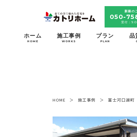
新築の
050-75
受付：9:0
ホーム
施工事例
プラン
品
HOME
WORKS
PLAN
HOME
施工事例
富士河口湖町