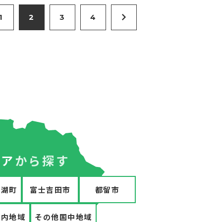
1
2
3
4
リア
から探す
口湖町
富士吉田市
都留市
郡内地域
その他国中地域