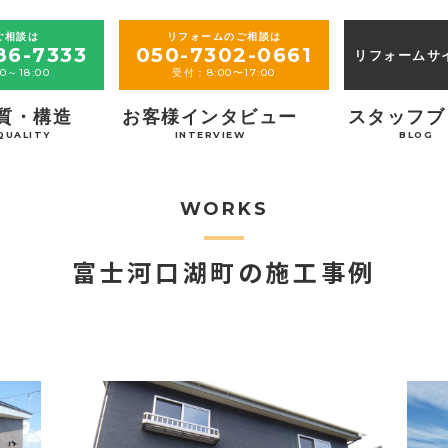
ご相談は
リフォームのご相談は
86-7333
050-7302-0661
リフォームサ
0～18:00
受付：8:00〜17:00
質・構造
お客様インタビュー
スタッフブ
QUALITY
INTERVIEW
BLOG
WORKS
富士河口湖町の施工事例