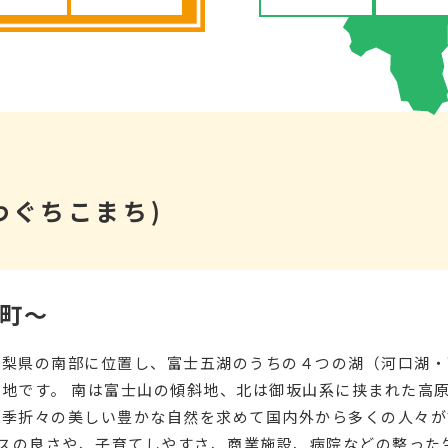
わぐちこまち)
町～
山梨県の南部に位置し、富士五湖のうちの４つの湖（河口湖・
地です。 南は富士山の傾斜地、北は御坂山系に挟まれた高
四季折々の美しい豊かな自然を求めて国内外から多くの人々が
セスの良さや、子育てしやすさ、商業施設、病院などの整った