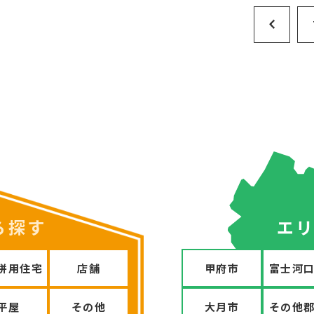
ら探す
エ
併用住宅
店舗
甲府市
富士河
平屋
その他
大月市
その他