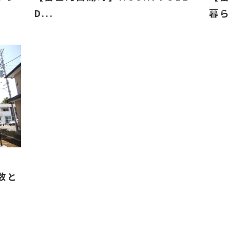
D...
暮ら
数と