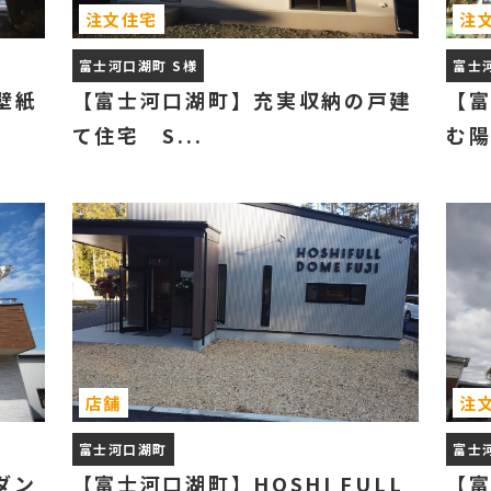
注文住宅
注
富士河口湖町 S様
富士
壁紙
【富士河口湖町】充実収納の戸建
【
て住宅 S...
む陽
店舗
注
富士河口湖町
富士
ダン
【富士河口湖町】HOSHI FULL
【