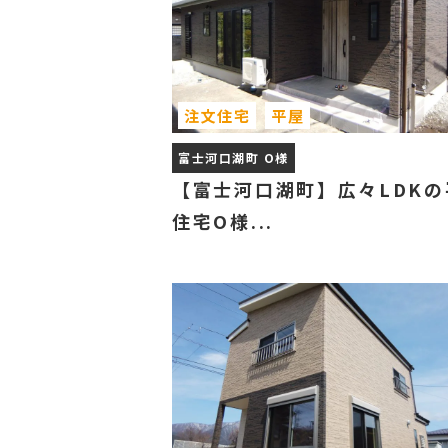
注文住宅
平屋
富士河口湖町 O様
【富士河口湖町】広々LDKの
住宅O様...