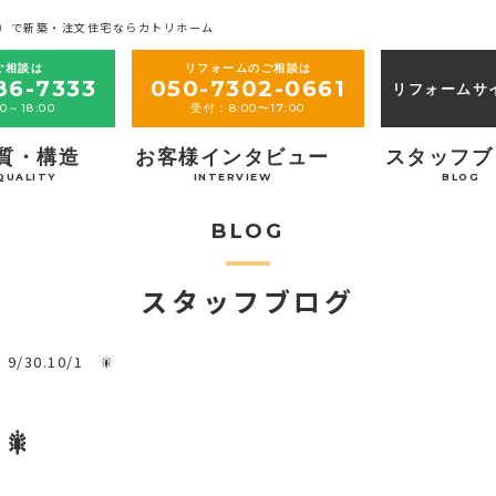
）で新築・注文住宅ならカトリホーム
ご相談は
リフォームのご相談は
86-7333
050-7302-0661
リフォームサ
0～18:00
受付：8:00〜17:00
質・構造
お客様インタビュー
スタッフブ
QUALITY
INTERVIEW
BLOG
BLOG
スタッフブログ
/30.10/1 🎇
🎇