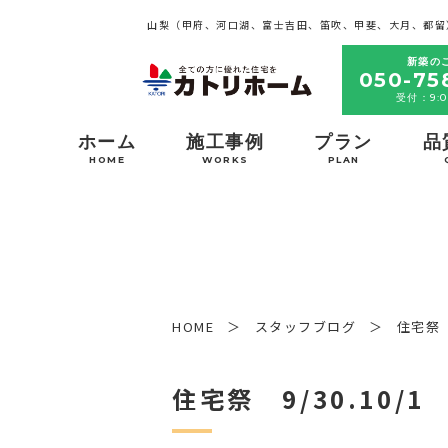
山梨（甲府、河口湖、富士吉田、笛吹、甲斐、大月、都留
新築の
050-75
受付：9:0
ホーム
施工事例
プラン
品
HOME
WORKS
PLAN
HOME
スタッフブログ
住宅祭 9
住宅祭 9/30.10/1 