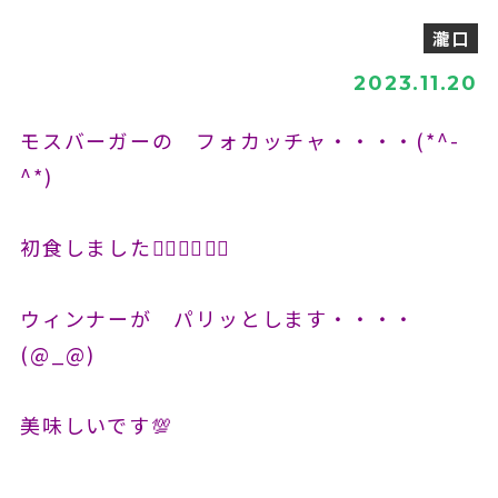
瀧口
2023.11.20
モスバーガーの フォカッチャ・・・・(*^-
^*)
初食しました🕵️‍♀️🕵️‍♀️🕵️‍♀️
ウィンナーが パリッとします・・・・
(@_@)
美味しいです💯