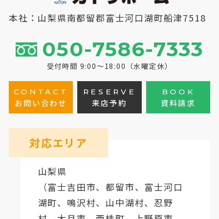
本社：山梨県南都留郡富士河口湖町船津7518
050-7586-7333
受付時間 9:00～18:00（水曜定休）
CONTACT
RESERVE
BOOK
お問い合わせ
来店予約
資料請求
対応エリア
山梨県
（
富士吉田市
、
都留市
、
富士河口
湖町
、鳴沢村、山中湖村、忍野
村、
大月市
、西桂町、上野原市、