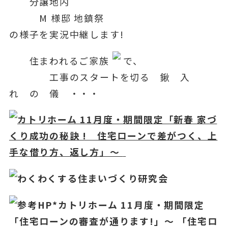
分譲地内
M 様邸 地鎮祭
の様子を実況中継します!
住まわれるご家族
で、
工事のスタートを切る 鍬 入
れ の 儀 ・・・
カトリホーム 11月度・期間限定「新春 家づ
くり成功
の秘訣 ! 住宅ローンで差がつく、上
手な借り方、返し方」～
わくわくする住まいづくり研究会
参考HP*カトリホーム 11
月度・期間限定
「住宅ローンの審査が通ります!」～ 「住宅ロ