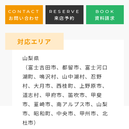
CONTACT
RESERVE
BOOK
お問い合わせ
来店予約
資料請求
対応エリア
山梨県
（
富士吉田市
、
都留市
、
富士河口
湖町
、鳴沢村、山中湖村、忍野
村、
大月市
、西桂町、上野原市、
道志村、
甲府市
、笛吹市、甲斐
市、韮崎市、南アルプス市、山梨
市、昭和町、中央市、甲州市、北
杜市）