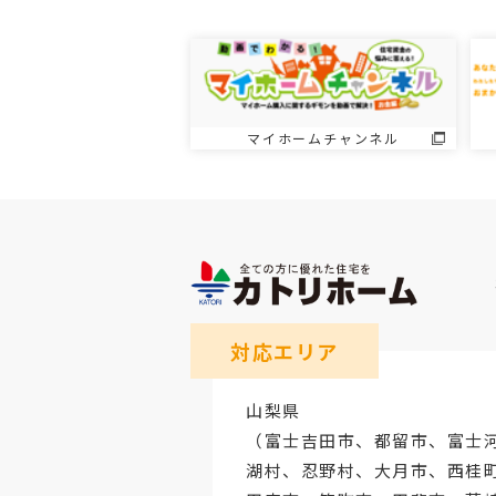
マイホームチャンネル
対応エリア
山梨県
（
富士吉田市
、
都留市
、
富士
湖村、忍野村、
大月市
、西桂