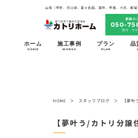
山梨（甲府、河口湖、富士吉田、笛吹、甲斐、大月、都留
新築の
050-75
受付：9:0
ホーム
施工事例
プラン
品
HOME
WORKS
PLAN
HOME
スタッフブログ
【夢叶
【夢叶う/カトリ分譲