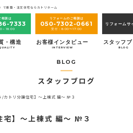
）で新築・注文住宅ならカトリホーム
ご相談は
リフォームのご相談は
86-7333
050-7302-0661
リフォームサ
0～18:00
受付：8:00〜17:00
質・構造
お客様インタビュー
スタッフブ
QUALITY
INTERVIEW
BLOG
BLOG
スタッフブログ
う/カトリ分譲住宅】～上棟式 編～ №３
住宅】～上棟式 編～ №３