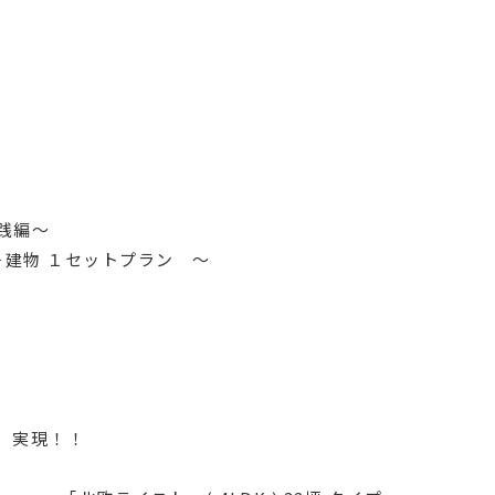
践編～
建物 １セットプラン 〜
 実現！！