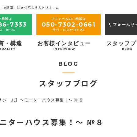
）で新築・注文住宅ならカトリホーム
ご相談は
リフォームのご相談は
86-7333
050-7302-0661
リフォームサ
0～18:00
受付：8:00〜17:00
質・構造
お客様インタビュー
スタッフブ
QUALITY
INTERVIEW
BLOG
BLOG
スタッフブログ
リホーム】～モニターハウス募集！～ №８
ニターハウス募集！～ №８