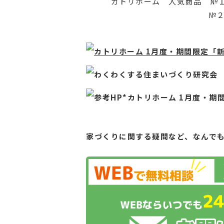
カトリホーム 人気商品 №１ ～ 「
№２ ～ 「Cube-100
カトリホーム 1月度・期間限定「
わくわくする住まいづくり研究会
参考HP*カトリホーム 1
月度・期間
家づくりに関する疑問など、
なんで