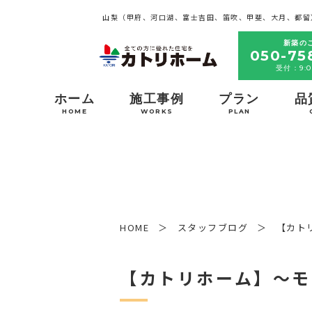
山梨（甲府、河口湖、富士吉田、笛吹、甲斐、大月、都留
新築の
050-75
受付：9:0
ホーム
施工事例
プラン
品
HOME
WORKS
PLAN
HOME
スタッフブログ
【カト
【カトリホーム】～モ