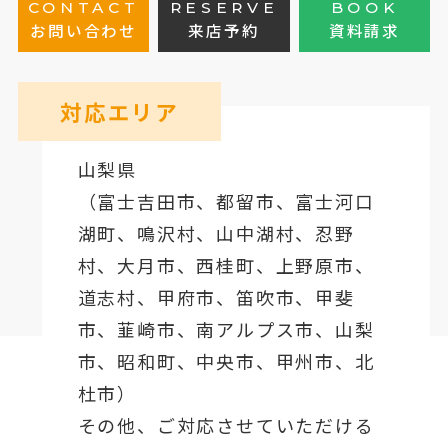
CONTACT
RESERVE
BOOK
お問い合わせ
来店予約
資料請求
対応エリア
山梨県
（
富士吉田市
、
都留市
、
富士河口
湖町
、鳴沢村、山中湖村、忍野
村、
大月市
、西桂町、上野原市、
道志村、
甲府市
、笛吹市、甲斐
市、韮崎市、南アルプス市、山梨
市、昭和町、中央市、甲州市、北
杜市）
その他、ご対応させていただける