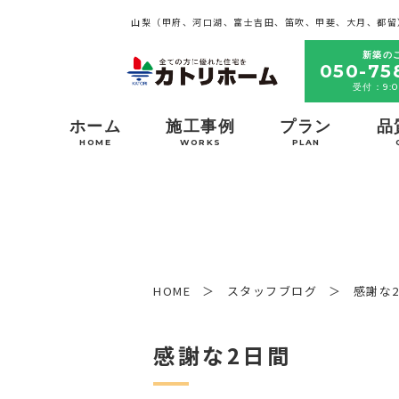
山梨（甲府、河口湖、富士吉田、笛吹、甲斐、大月、都留
新築の
050-75
受付：9:0
ホーム
施工事例
プラン
品
HOME
WORKS
PLAN
HOME
スタッフブログ
感謝な
感謝な2日間