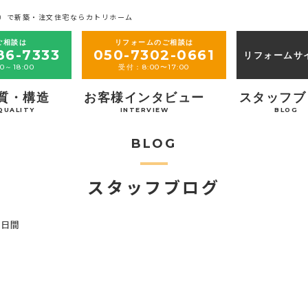
）で新築・注文住宅ならカトリホーム
ご相談は
リフォームのご相談は
86-7333
050-7302-0661
リフォームサ
0～18:00
受付：8:00〜17:00
質・構造
お客様インタビュー
スタッフブ
QUALITY
INTERVIEW
BLOG
BLOG
スタッフブログ
2日間