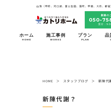
山梨（甲府、河口湖、富士吉田、笛吹、甲斐、大月、都留
新築の
050-75
受付：9:0
ホーム
施工事例
プラン
品
HOME
WORKS
PLAN
HOME
スタッフブログ
新陳代
新陳代謝？