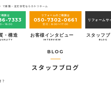
）で新築・注文住宅ならカトリホーム
ご相談は
リフォームのご相談は
86-7333
050-7302-0661
リフォームサ
0～18:00
受付：8:00〜17:00
質・構造
お客様インタビュー
スタッフブ
QUALITY
INTERVIEW
BLOG
BLOG
スタッフブログ
謝？