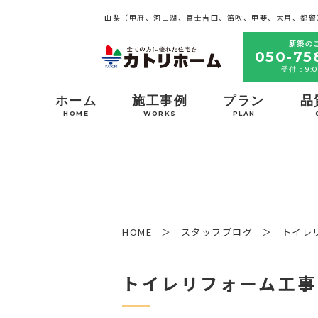
山梨（甲府、河口湖、富士吉田、笛吹、甲斐、大月、都留
新築の
050-75
受付：9:0
ホーム
施工事例
プラン
品
HOME
WORKS
PLAN
HOME
スタッフブログ
トイレ
トイレリフォーム工事