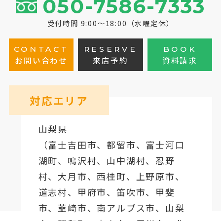
050-7586-7333
受付時間 9:00～18:00（水曜定休）
CONTACT
RESERVE
BOOK
お問い合わせ
来店予約
資料請求
対応エリア
山梨県
（
富士吉田市
、
都留市
、
富士河口
湖町
、鳴沢村、山中湖村、忍野
村、
大月市
、西桂町、上野原市、
道志村、
甲府市
、笛吹市、甲斐
市、韮崎市、南アルプス市、山梨