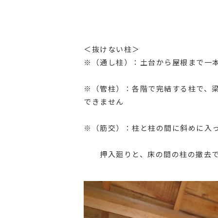
＜抜けない柱＞
※（通し柱）：土台から屋根まで一
※（管柱）：各階で完結する柱で、
できません
※（筋交）：柱と柱の間に斜めに入
押入廻りと、床の間の柱の撤去