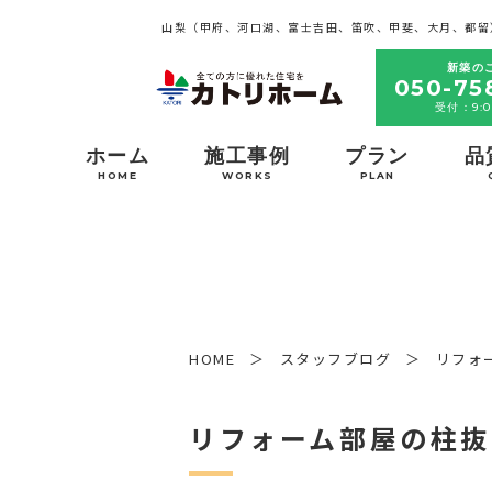
山梨（甲府、河口湖、富士吉田、笛吹、甲斐、大月、都留
新築の
050-75
受付：9:0
ホーム
施工事例
プラン
品
HOME
WORKS
PLAN
HOME
スタッフブログ
リフォ
リフォーム部屋の柱抜