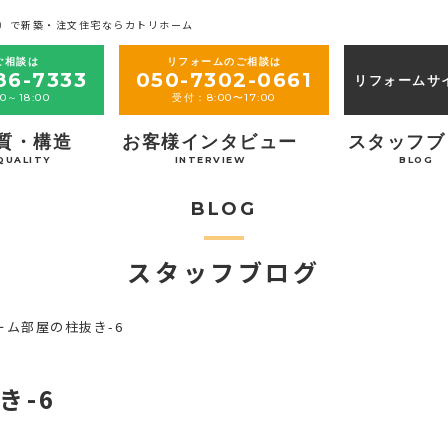
）で新築・注文住宅ならカトリホーム
ご相談は
リフォームのご相談は
86-7333
050-7302-0661
リフォームサ
0～18:00
受付：8:00〜17:00
質・構造
お客様インタビュー
スタッフブ
QUALITY
INTERVIEW
BLOG
BLOG
スタッフブログ
ーム部屋の柱抜き-6
き-6