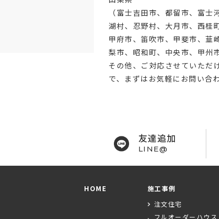
（
富士吉田市
、
都留市
、
富士
湖村、忍野村、
大月市
、西桂
甲府市
、笛吹市、甲斐市、韮
梨市、昭和町、中央市、甲州
その他、ご対応させていただ
で、まずはお気軽にお問い合
友達追加
LINE@
HOME
施工事例
注文住宅
フルオーダーハウス