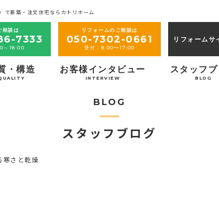
）で新築・注文住宅ならカトリホーム
ご相談は
リフォームのご相談は
86-7333
050-7302-0661
リフォームサ
0～18:00
受付：8:00〜17:00
質・構造
お客様インタビュー
スタッフブ
QUALITY
INTERVIEW
BLOG
BLOG
スタッフブログ
る寒さと乾燥