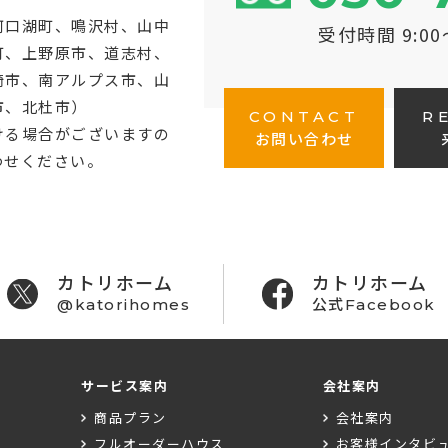
河口湖町
、鳴沢村、山中
受付時間 9:0
町、上野原市、道志村、
崎市、南アルプス市、山
市、北杜市）
CONTACT
R
ける場合がございますの
お問い合わせ
わせください。
カトリホーム
カトリホーム
@katorihomes
公式Facebook
サービス案内
会社案内
商品プラン
会社案内
フルオーダーハウス
お客様インタビ