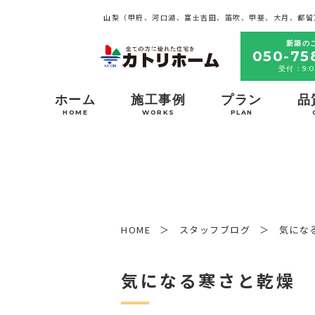
山梨（甲府、河口湖、富士吉田、笛吹、甲斐、大月、都留
新築の
050-75
受付：9:0
ホーム
施工事例
プラン
品
HOME
WORKS
PLAN
HOME
スタッフブログ
気にな
気になる寒さと乾燥