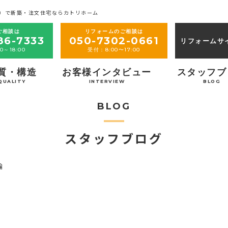
）で新築・注文住宅ならカトリホーム
ご相談は
リフォームのご相談は
86-7333
050-7302-0661
リフォームサ
0～18:00
受付：8:00〜17:00
質・構造
お客様インタビュー
スタッフブ
QUALITY
INTERVIEW
BLOG
BLOG
スタッフブログ
輪