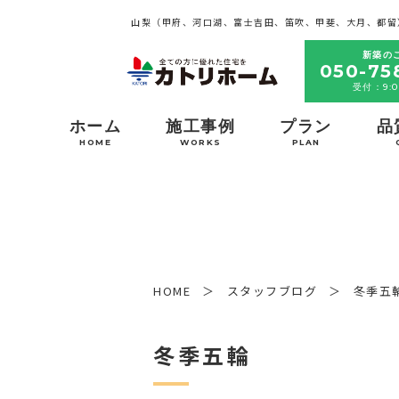
山梨（甲府、河口湖、富士吉田、笛吹、甲斐、大月、都留
新築の
050-75
受付：9:0
ホーム
施工事例
プラン
品
HOME
WORKS
PLAN
HOME
スタッフブログ
冬季五
冬季五輪