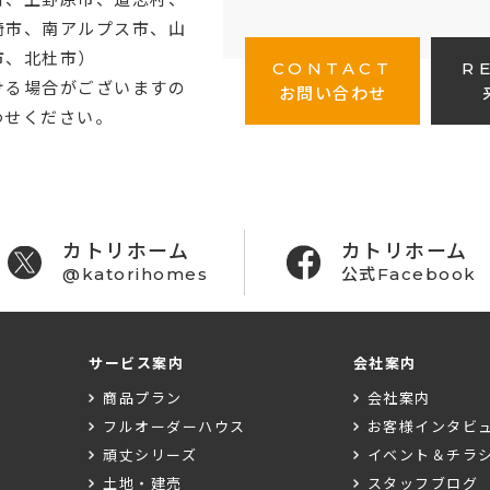
崎市、南アルプス市、山
市、北杜市）
CONTACT
R
ける場合がございますの
お問い合わせ
わせください。
カトリホーム
カトリホーム
@katorihomes
公式Facebook
サービス案内
会社案内
商品プラン
会社案内
フルオーダーハウス
お客様インタビ
頑丈シリーズ
イベント＆チラ
土地・建売
スタッフブログ