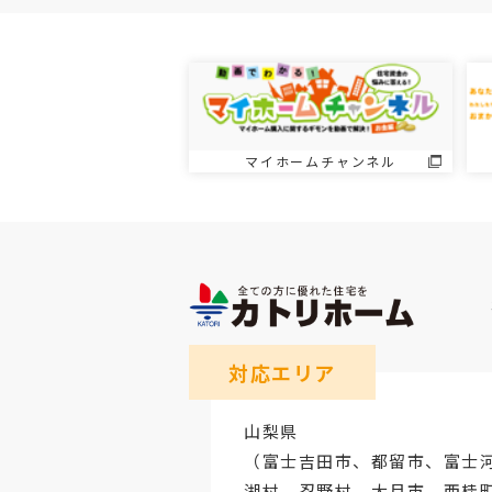
マイホームチャンネル
対応エリア
山梨県
（
富士吉田市
、
都留市
、
富士
湖村、忍野村、
大月市
、西桂