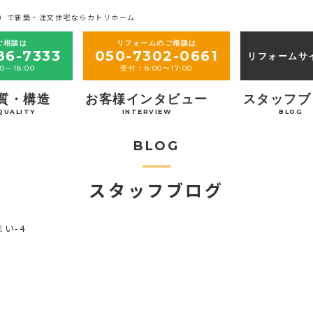
）で新築・注文住宅ならカトリホーム
ご相談は
リフォームのご相談は
86-7333
050-7302-0661
リフォームサ
0～18:00
受付：8:00〜17:00
質・構造
お客様インタビュー
スタッフブ
QUALITY
INTERVIEW
BLOG
BLOG
スタッフブログ
い-4