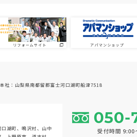
リフォームサイト
アパマンショップ
本社：山梨県南都留郡富士河口湖町船津7518
050-
河口湖町
、鳴沢村、山中
受付時間 9:0
町、上野原市、道志村、