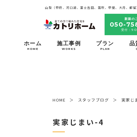
山梨（甲府、河口湖、富士吉田、笛吹、甲斐、大月、都留
新築の
050-75
受付：9:0
ホーム
施工事例
プラン
品
HOME
WORKS
PLAN
HOME
スタッフブログ
実家じま
実家じまい-4