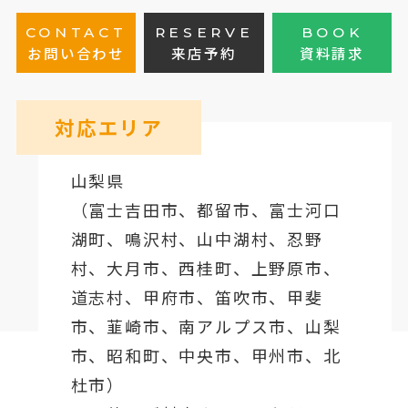
CONTACT
RESERVE
BOOK
お問い合わせ
来店予約
資料請求
対応エリア
山梨県
（
富士吉田市
、
都留市
、
富士河口
湖町
、鳴沢村、山中湖村、忍野
村、
大月市
、西桂町、上野原市、
道志村、
甲府市
、笛吹市、甲斐
市、韮崎市、南アルプス市、山梨
市、昭和町、中央市、甲州市、北
杜市）