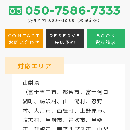
050-7586-7333
受付時間 9:00～18:00（水曜定休）
CONTACT
RESERVE
BOOK
お問い合わせ
来店予約
資料請求
対応エリア
山梨県
（
富士吉田市
、
都留市
、
富士河口
湖町
、鳴沢村、山中湖村、忍野
村、
大月市
、西桂町、上野原市、
道志村、
甲府市
、笛吹市、甲斐
市、韮崎市、南アルプス市、山梨