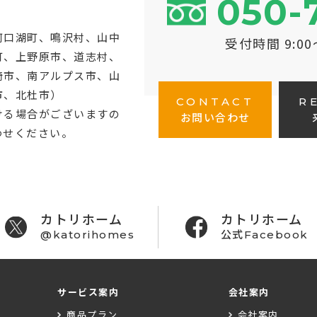
050-
河口湖町
、鳴沢村、山中
受付時間 9:0
町、上野原市、道志村、
崎市、南アルプス市、山
市、北杜市）
CONTACT
R
ける場合がございますの
お問い合わせ
わせください。
カトリホーム
カトリホーム
@katorihomes
公式Facebook
サービス案内
会社案内
商品プラン
会社案内