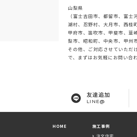
山梨県
（
富士吉田市
、
都留市
、
富士
湖村、忍野村、
大月市
、西桂
甲府市
、笛吹市、甲斐市、韮
梨市、昭和町、中央市、甲州
その他、ご対応させていただ
で、まずはお気軽にお問い合
友達追加
LINE@
HOME
施工事例
注文住宅