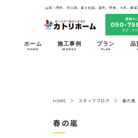
山梨（甲府、河口湖、富士吉田、笛吹、甲斐、大月、都留
新築の
050-75
受付：9:0
ホーム
施工事例
プラン
品
HOME
WORKS
PLAN
HOME
スタッフブログ
春の嵐
春の嵐