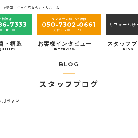
）で新築・注文住宅ならカトリホーム
ご相談は
リフォームのご相談は
86-7333
050-7302-0661
リフォームサ
0～18:00
受付：8:00〜17:00
質・構造
お客様インタビュー
スタッフブ
QUALITY
INTERVIEW
BLOG
BLOG
スタッフブログ
カ月ちょい！