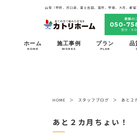
山梨（甲府、河口湖、富士吉田、笛吹、甲斐、大月、都留
新築の
050-75
受付：9:0
ホーム
施工事例
プラン
品
HOME
WORKS
PLAN
HOME
スタッフブログ
あと２
あと２カ月ちょい！