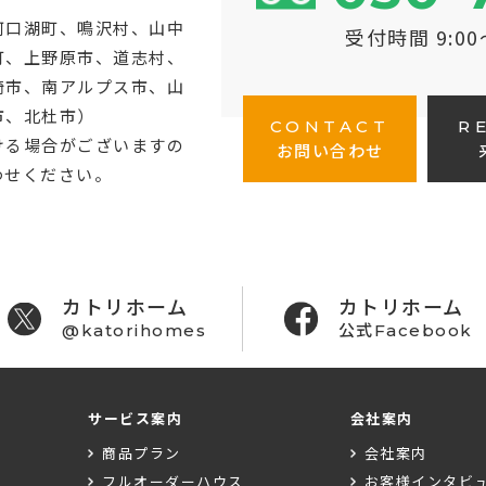
河口湖町
、鳴沢村、山中
受付時間 9:0
町、上野原市、道志村、
崎市、南アルプス市、山
市、北杜市）
CONTACT
R
ける場合がございますの
お問い合わせ
わせください。
カトリホーム
カトリホーム
@katorihomes
公式Facebook
サービス案内
会社案内
商品プラン
会社案内
フルオーダーハウス
お客様インタビ