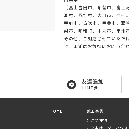
（
富士吉田市
、
都留市
、
富士
湖村、忍野村、
大月市
、西桂
甲府市
、笛吹市、甲斐市、韮
梨市、昭和町、中央市、甲州
その他、ご対応させていただ
で、まずはお気軽にお問い合
友達追加
LINE@
HOME
施工事例
注文住宅
フルオーダーハウス