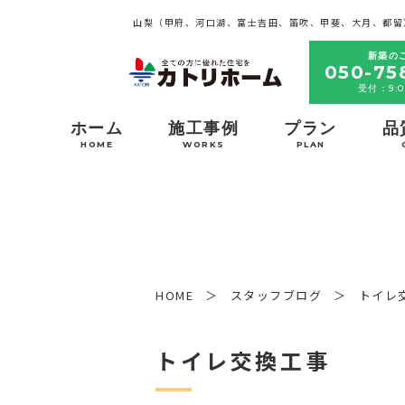
山梨（甲府、河口湖、富士吉田、笛吹、甲斐、大月、都留
新築の
050-75
受付：9:0
ホーム
施工事例
プラン
品
HOME
WORKS
PLAN
HOME
スタッフブログ
トイレ
トイレ交換工事