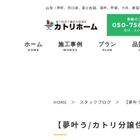
山梨（甲府、河口湖、富士吉田、笛吹、甲斐、大月、都留
新築の
050-75
受付：9:0
ホーム
施工事例
プラン
品
HOME
WORKS
PLAN
HOME
スタッフブログ
【夢叶
【夢叶う/カトリ分譲