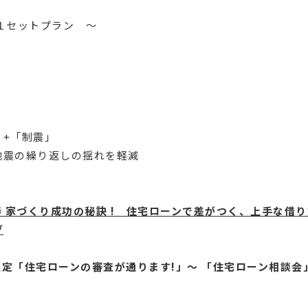
１セットプラン 〜
+「制震」
震の繰り返しの揺れを軽減
 家づくり成功
の秘訣 ! 住宅ローンで差がつく、上手な借
グ
定「住宅ローンの審査が通ります!」～ 「住宅ローン相談会