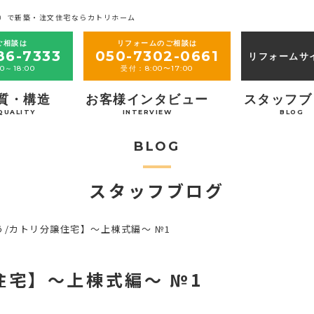
）で新築・注文住宅ならカトリホーム
ご相談は
リフォームのご相談は
86-7333
050-7302-0661
リフォームサ
0～18:00
受付：8:00〜17:00
質・構造
お客様インタビュー
スタッフブ
QUALITY
INTERVIEW
BLOG
BLOG
スタッフブログ
う/カトリ分譲住宅】～上棟式編～ №1
住宅】～上棟式編～ №1