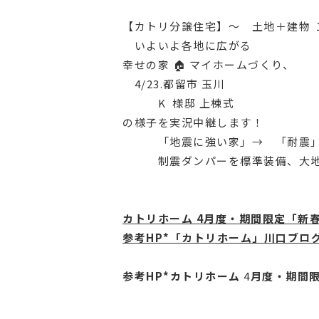
【カトリ分譲住宅】〜 土地＋建物 
いよいよ各地に広がる
幸せの家 🏠 マイホームづくり、
4/23.都留市 玉川
K 様邸 上棟式
の様子を実況中継します！
「地震に強い家」→ 「耐震」
制震ダンパーを標準装備、大地
カトリホーム 4月度・期間限定「新春
参考HP*「カトリホーム」川口ブロ
参考HP*カトリホーム
4
月度・期間限