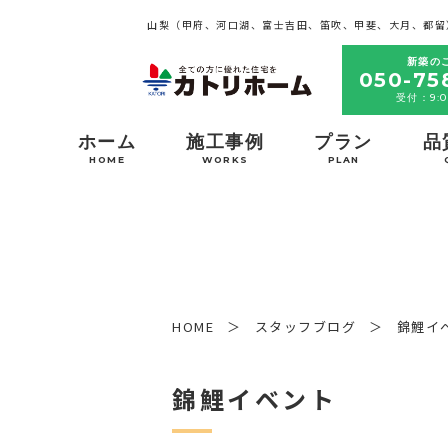
山梨（甲府、河口湖、富士吉田、笛吹、甲斐、大月、都留
新築の
050-75
受付：9:0
ホーム
施工事例
プラン
品
HOME
WORKS
PLAN
HOME
スタッフブログ
錦鯉イ
錦鯉イベント