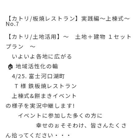
【カトリ/板焼レストラン】実践編～上棟式〜
No.7
【カトリ/土地活用】〜 土地＋建物 １セット
プラン 〜
いよいよ各地に広がる
🏠 地域活性化の輪
4/25. 富士河口湖町
T 様 鉄板焼レストラン
上棟式&餅まきイベント
の様子を実況中継します!
イベントに参加した多くの方に
幸せのぉそそわけ、皆さんたくさ
ん拾ってください・・・