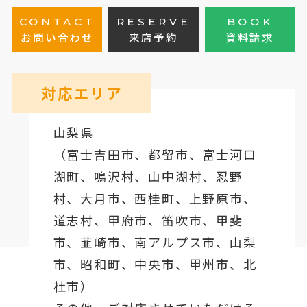
CONTACT
RESERVE
BOOK
お問い合わせ
来店予約
資料請求
対応エリア
山梨県
（
富士吉田市
、
都留市
、
富士河口
湖町
、鳴沢村、山中湖村、忍野
村、
大月市
、西桂町、上野原市、
道志村、
甲府市
、笛吹市、甲斐
市、韮崎市、南アルプス市、山梨
市、昭和町、中央市、甲州市、北
杜市）