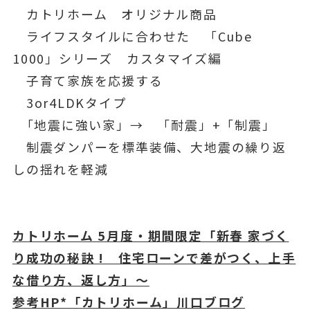
カトリホーム オリジナル商品
ライフスタイルに合わせた 「Cube
1000」シリーズ カスタマイズ編
子育て家族を応援する
3or4LDKタイプ
「地震に強い家」→ 「耐震」+「制震」
制震ダンパーを標準装備、大地震の繰り返
しの揺れを軽減
カトリホーム 5月度・期間限定「新春 家づく
り成功
の秘訣 ! 住宅ローンで差がつく、上手
な借り方、返し方」～
参考HP*「カトリホーム」川口ブログ