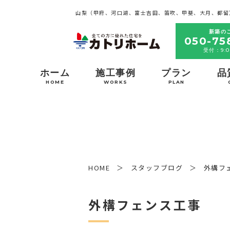
山梨（甲府、河口湖、富士吉田、笛吹、甲斐、大月、都留
新築の
050-75
受付：9:0
ホーム
施工事例
プラン
品
HOME
WORKS
PLAN
HOME
スタッフブログ
外構フ
外構フェンス工事