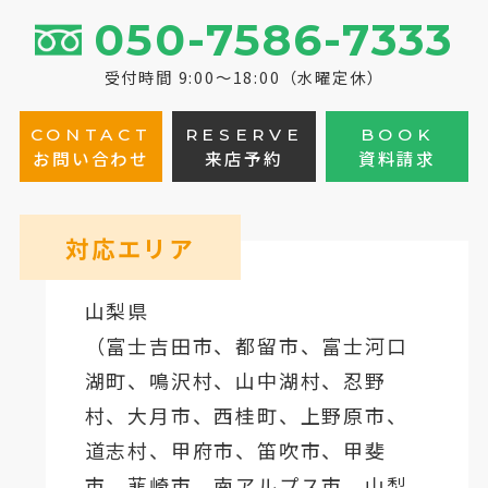
050-7586-7333
受付時間 9:00～18:00（水曜定休）
CONTACT
RESERVE
BOOK
お問い合わせ
来店予約
資料請求
対応エリア
山梨県
（
富士吉田市
、
都留市
、
富士河口
湖町
、鳴沢村、山中湖村、忍野
村、
大月市
、西桂町、上野原市、
道志村、
甲府市
、笛吹市、甲斐
市、韮崎市、南アルプス市、山梨