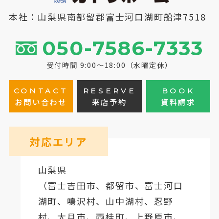
本社：山梨県南都留郡富士河口湖町船津7518
050-7586-7333
受付時間 9:00～18:00（水曜定休）
CONTACT
RESERVE
BOOK
お問い合わせ
来店予約
資料請求
対応エリア
山梨県
（
富士吉田市
、
都留市
、
富士河口
湖町
、鳴沢村、山中湖村、忍野
村、
大月市
、西桂町、上野原市、