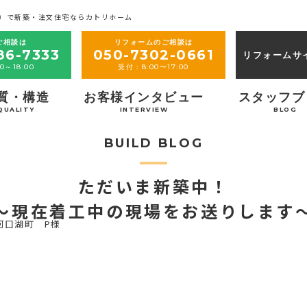
）で新築・注文住宅ならカトリホーム
ご相談は
リフォームのご相談は
86-7333
050-7302-0661
リフォームサ
0～18:00
受付：8:00〜17:00
質・構造
お客様インタビュー
スタッフブ
QUALITY
INTERVIEW
BLOG
BUILD BLOG
ただいま新築中！
～現在着工中の現場をお送りします
河口湖町 P様