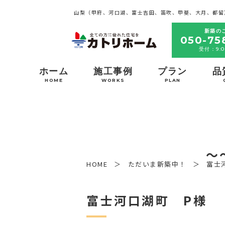
山梨（甲府、河口湖、富士吉田、笛吹、甲斐、大月、都留
新築の
050-75
受付：9:0
ホーム
施工事例
プラン
品
HOME
WORKS
PLAN
～
HOME
ただいま新築中！
富士
富士河口湖町 P様