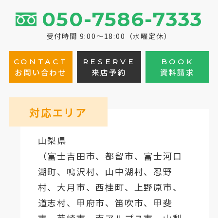
050-7586-7333
受付時間 9:00～18:00（水曜定休）
CONTACT
RESERVE
BOOK
お問い合わせ
来店予約
資料請求
対応エリア
山梨県
（
富士吉田市
、
都留市
、
富士河口
湖町
、鳴沢村、山中湖村、忍野
村、
大月市
、西桂町、上野原市、
道志村、
甲府市
、笛吹市、甲斐
市、韮崎市、南アルプス市、山梨