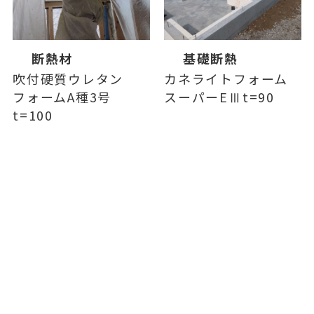
断熱材
基礎断熱
吹付硬質ウレタン
カネライトフォーム
フォームA種3号
スーパーEⅢt=90
t=100
サッシ
太陽光パネル
Low-Eペアガラス
0円ソーラー・エネカ
（アルゴンガス入
リの提案