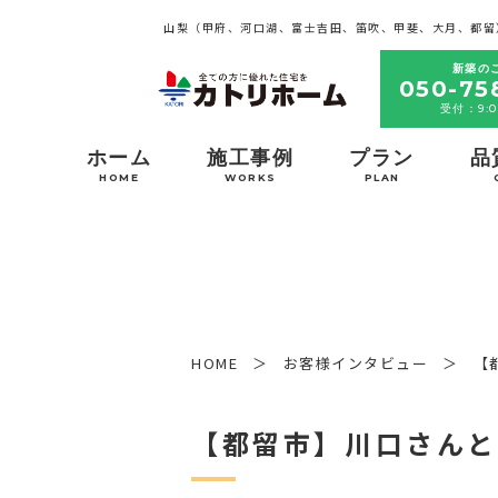
山梨（甲府、河口湖、富士吉田、笛吹、甲斐、大月、都留
新築の
050-75
受付：9:0
ホーム
施工事例
プラン
品
HOME
WORKS
PLAN
HOME
お客様インタビュー
【
【都留市】川口さんと