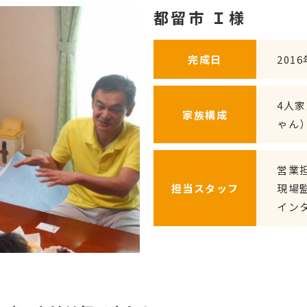
都留市 Ｉ様
完成日
201
4人
家族構成
ゃん
営業
担当
スタッフ
現場
イン