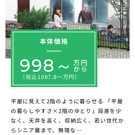
本体価格
998～
万円
から
（税込1097.8～万円）
平屋に見えて2階のように暮らせる 「平屋
の暮らしやすさ×2階のゆとり」段差を少
なく、天井を高く、収納広く、若い世代か
らシニア層まで、無理な…