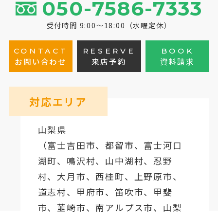
050-7586-7333
受付時間 9:00～18:00（水曜定休）
CONTACT
RESERVE
BOOK
お問い合わせ
来店予約
資料請求
対応エリア
山梨県
（
富士吉田市
、
都留市
、
富士河口
湖町
、鳴沢村、山中湖村、忍野
村、
大月市
、西桂町、上野原市、
道志村、
甲府市
、笛吹市、甲斐
市、韮崎市、南アルプス市、山梨