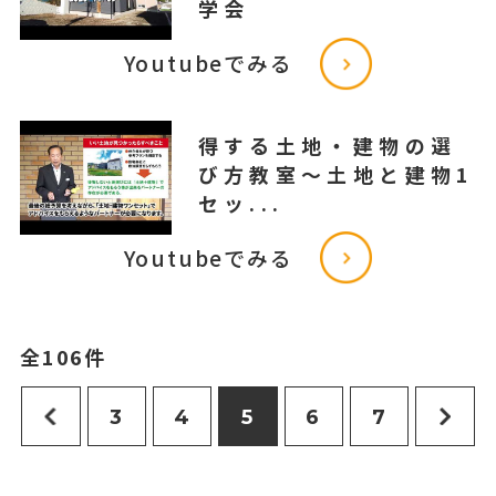
学会
Youtubeでみる
得する土地・建物の選
び方教室～土地と建物1
セッ...
Youtubeでみる
全106件
3
4
5
6
7