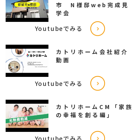
市 N様邸web完成見
学会
Youtubeでみる
カトリホーム会社紹介
動画
Youtubeでみる
カトリホームCM「家族
の幸福を創る編」
Youtubeでみる