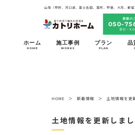
山梨（甲府、河口湖、富士吉田、笛吹、甲斐、大月、都留
新築の
050-75
受付：9:0
ホーム
施工事例
プラン
品
HOME
WORKS
PLAN
HOME
新着情報
土地情報を更
土地情報を更新しま