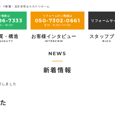
）で新築・注文住宅ならカトリホーム
ご相談は
リフォームのご相談は
86-7333
050-7302-0661
リフォームサ
0～18:00
受付：8:00〜17:00
質・構造
お客様インタビュー
スタッフブ
QUALITY
INTERVIEW
BLOG
NEWS
新着情報
新しました
した