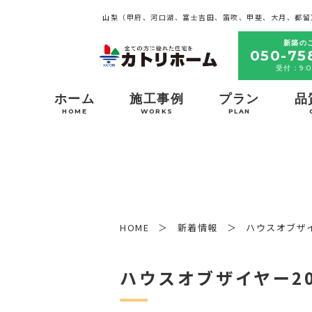
山梨（甲府、河口湖、富士吉田、笛吹、甲斐、大月、都留
新築の
050-75
受付：9:0
ホーム
施工事例
プラン
品
HOME
WORKS
PLAN
HOME
新着情報
ハウスオブザイ
ハウスオブザイヤー2