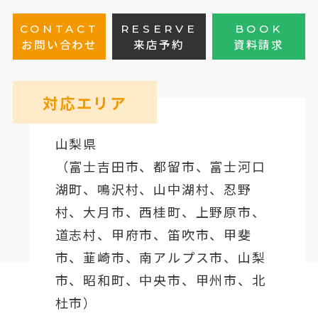
CONTACT
RESERVE
BOOK
お問い合わせ
来店予約
資料請求
対応エリア
山梨県
（
富士吉田市
、
都留市
、
富士河口
湖町
、鳴沢村、山中湖村、忍野
村、
大月市
、西桂町、上野原市、
道志村、
甲府市
、笛吹市、甲斐
市、韮崎市、南アルプス市、山梨
市、昭和町、中央市、甲州市、北
杜市）