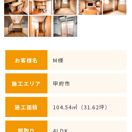
お客様名
M様
施工エリア
甲府市
施工面積
104.54㎡（31.62坪）
間取り
4LDK