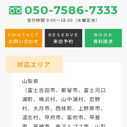
050-7586-7333
受付時間 9:00～18:00（水曜定休）
CONTACT
RESERVE
BOOK
お問い合わせ
来店予約
資料請求
対応エリア
山梨県
（
富士吉田市
、
都留市
、
富士河口
湖町
、鳴沢村、山中湖村、忍野
村、
大月市
、西桂町、上野原市、
道志村、
甲府市
、笛吹市、甲斐
市、韮崎市、南アルプス市、山梨