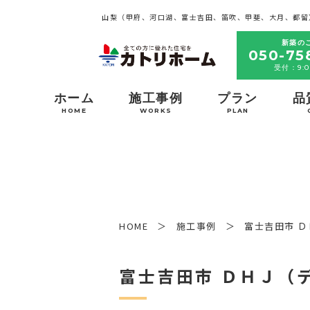
山梨（甲府、河口湖、富士吉田、笛吹、甲斐、大月、都留
新築の
050-75
受付：9:0
ホーム
施工事例
プラン
品
HOME
WORKS
PLAN
HOME
施工事例
富士吉田市 
富士吉田市 ＤＨＪ（