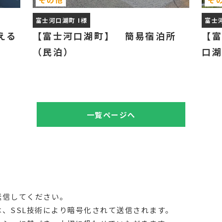
富士河口湖町 I様
富士
える
【富士河口湖町】 簡易宿泊所
【
（民泊）
口
一覧ページへ
送信してください。
、SSL技術により暗号化されて送信されます。