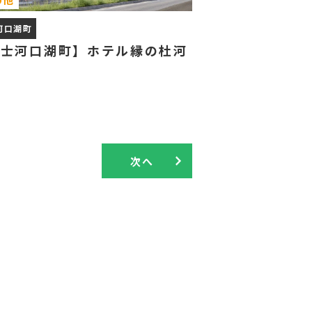
河口湖町
富士河口湖町】ホテル縁の杜河
湖
次へ