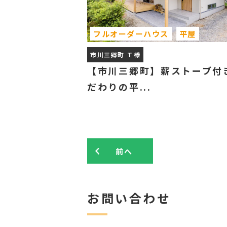
フルオーダーハウス
平屋
市川三郷町 Ｔ様
【市川三郷町】薪ストーブ付
だわりの平...
前へ
お問い合わせ