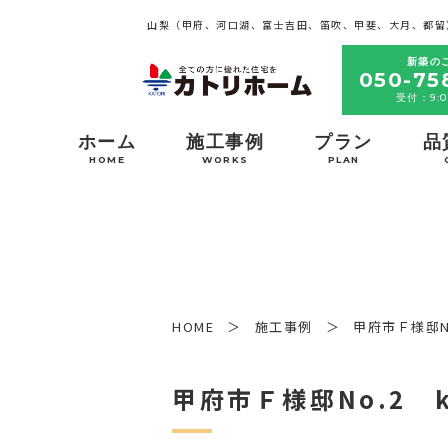
山梨（甲府、河口湖、富士吉田、笛吹、甲斐、大月、都留
新築の
050-75
受付：9:0
ホーム
施工事例
プラン
品
HOME
WORKS
PLAN
HOME
施工事例
甲府市Ｆ様邸No.
甲府市Ｆ様邸No.2 k’