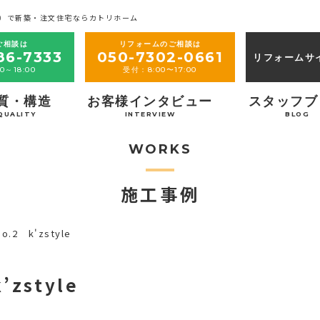
）で新築・注文住宅ならカトリホーム
ご相談は
リフォームのご相談は
86-7333
050-7302-0661
リフォームサ
0～18:00
受付：8:00〜17:00
質・構造
お客様インタビュー
スタッフブ
QUALITY
INTERVIEW
BLOG
WORKS
施工事例
2 k'zstyle
zstyle