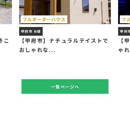
フルオーダーハウス
フ
甲府市 N様
甲州
きこ
【甲府市】ナチュラルテイストで
【
おしゃれな...
ゃれ
一覧ページへ