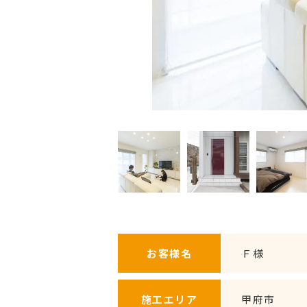
お客様名
Ｆ様
施工エリア
甲府市