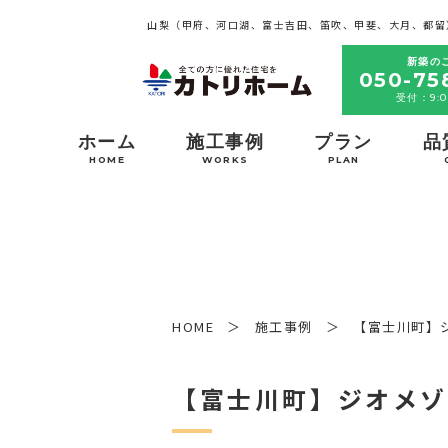
山梨（甲府、河口湖、富士吉田、笛吹、甲斐、大月、都留
新築の
050-75
受付：9:0
ホーム
施工事例
プラン
品
HOME
WORKS
PLAN
HOME
施工事例
【富士川町】ジ
【富士川町】ジオメゾン