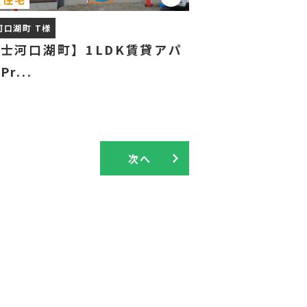
河口湖町 T様
士河口湖町】1LDK賃貸アパ
r...
次へ