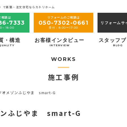
）で新築・注文住宅ならカトリホーム
ご相談は
リフォームのご相談は
86-7333
050-7302-0661
リフォームサ
0～18:00
受付：8:00〜17:00
質・構造
お客様インタビュー
スタッフブ
QUALITY
INTERVIEW
BLOG
WORKS
施工事例
オメゾンふじやま smart-G
ふじやま smart-G