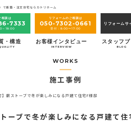
）で新築・注文住宅ならカトリホーム
ご相談は
リフォームのご相談は
86-7333
050-7302-0661
リフォームサ
0～18:00
受付：8:00〜17:00
質・構造
お客様インタビュー
スタッフブ
QUALITY
INTERVIEW
BLOG
WORKS
施工事例
町】薪ストーブで冬が楽しみになる戸建て住宅F様邸
トーブで冬が楽しみになる戸建て住