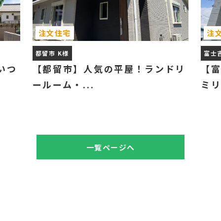
注文住宅
注
都留市 K様
富士
いつ
【都留市】人気の平屋！ランドリ
【
ールーム・...
ミリ
一覧ページへ