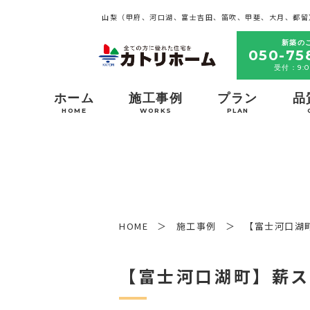
山梨（甲府、河口湖、富士吉田、笛吹、甲斐、大月、都留
新築の
050-75
受付：9:0
ホーム
施工事例
プラン
品
HOME
WORKS
PLAN
HOME
施工事例
【富士河口湖
【富士河口湖町】薪ス