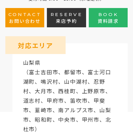
CONTACT
RESERVE
BOOK
お問い合わせ
来店予約
資料請求
対応エリア
山梨県
（
富士吉田市
、
都留市
、
富士河口
湖町
、鳴沢村、山中湖村、忍野
村、
大月市
、西桂町、上野原市、
道志村、
甲府市
、笛吹市、甲斐
市、韮崎市、南アルプス市、山梨
市、昭和町、中央市、甲州市、北
杜市）