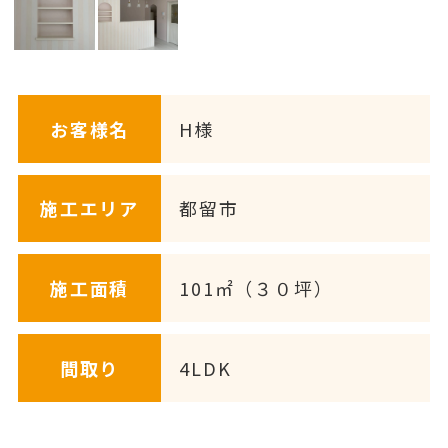
お客様名
H様
施工エリア
都留市
施工面積
101㎡（３０坪）
間取り
4LDK