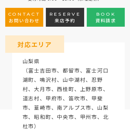
CONTACT
RESERVE
BOOK
お問い合わせ
来店予約
資料請求
対応エリア
山梨県
（
富士吉田市
、
都留市
、
富士河口
湖町
、鳴沢村、山中湖村、忍野
村、
大月市
、西桂町、上野原市、
道志村、
甲府市
、笛吹市、甲斐
市、韮崎市、南アルプス市、山梨
市、昭和町、中央市、甲州市、北
杜市）