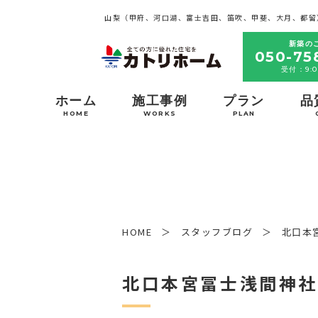
山梨（甲府、河口湖、富士吉田、笛吹、甲斐、大月、都留
新築の
050-75
受付：9:0
ホーム
施工事例
プラン
品
HOME
WORKS
PLAN
HOME
スタッフブログ
北口本
北口本宮冨士浅間神