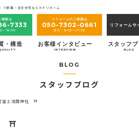
）で新築・注文住宅ならカトリホーム
ご相談は
リフォームのご相談は
86-7333
050-7302-0661
リフォームサ
0～18:00
受付：8:00〜17:00
質・構造
お客様インタビュー
スタッフブ
QUALITY
INTERVIEW
BLOG
BLOG
スタッフブログ
宮冨士浅間神社 ⛩
社 ⛩