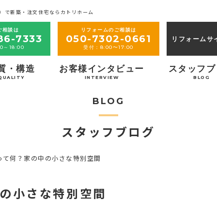
）で新築・注文住宅ならカトリホーム
ご相談は
リフォームのご相談は
86-7333
050-7302-0661
リフォームサ
0～18:00
受付：8:00〜17:00
質・構造
お客様インタビュー
スタッフブ
QUALITY
INTERVIEW
BLOG
BLOG
スタッフブログ
って何？家の中の小さな特別空間
の小さな特別空間