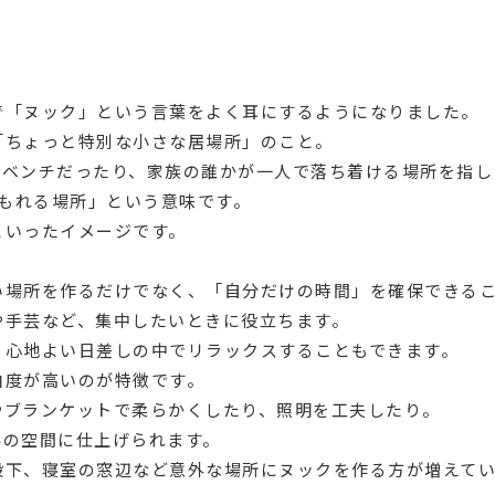
で「ヌック」という言葉をよく耳にするようになりました。
「ちょっと特別な小さな居場所」のこと。
のベンチだったり、家族の誰かが一人で落ち着ける場所を指し
こもれる場所」という意味です。
といったイメージです。
い場所を作るだけでなく、「自分だけの時間」を確保できる
や手芸など、集中したいときに役立ちます。
、心地よい日差しの中でリラックスすることもできます。
由度が高いのが特徴です。
やブランケットで柔らかくしたり、照明を工夫したり。
みの空間に仕上げられます。
段下、寝室の窓辺など意外な場所にヌックを作る方が増えて