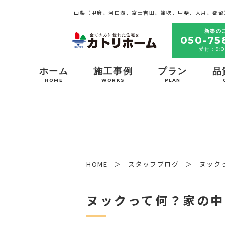
山梨（甲府、河口湖、富士吉田、笛吹、甲斐、大月、都留
新築の
050-75
受付：9:0
ホーム
施工事例
プラン
品
HOME
WORKS
PLAN
HOME
スタッフブログ
ヌック
ヌックって何？家の中