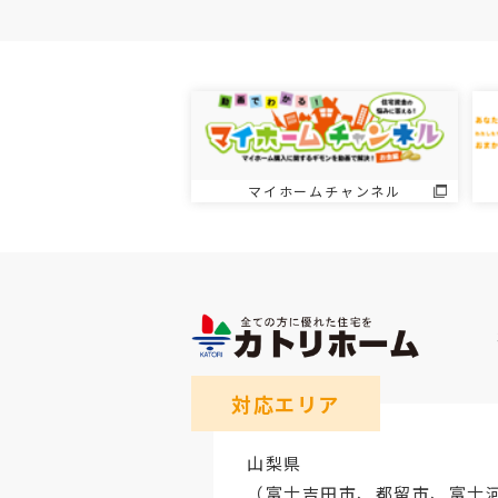
マイホームチャンネル
対応エリア
山梨県
（
富士吉田市
、
都留市
、
富士