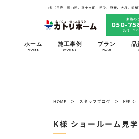
山梨（甲府、河口湖、富士吉田、笛吹、甲斐、大月、都留
新築の
050-75
受付：9:0
ホーム
施工事例
プラン
品
HOME
WORKS
PLAN
HOME
スタッフブログ
K様 
K様 ショールーム見学