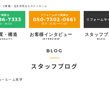
）で新築・注文住宅ならカトリホーム
ご相談は
リフォームのご相談は
86-7333
050-7302-0661
リフォームサ
0～18:00
受付：8:00〜17:00
質・構造
お客様インタビュー
スタッフブ
QUALITY
INTERVIEW
BLOG
BLOG
スタッフブログ
ショールーム見学