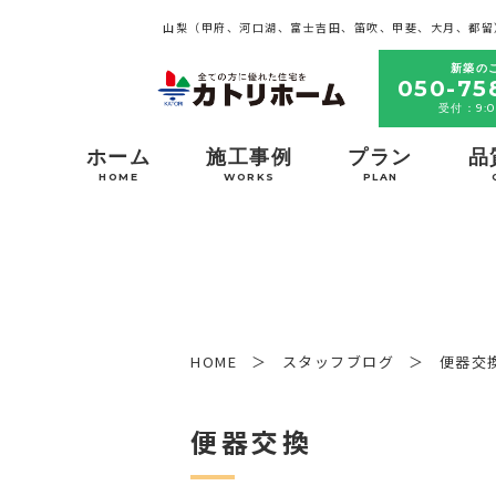
山梨（甲府、河口湖、富士吉田、笛吹、甲斐、大月、都留
新築の
050-75
受付：9:0
ホーム
施工事例
プラン
品
HOME
WORKS
PLAN
HOME
スタッフブログ
便器交
便器交換