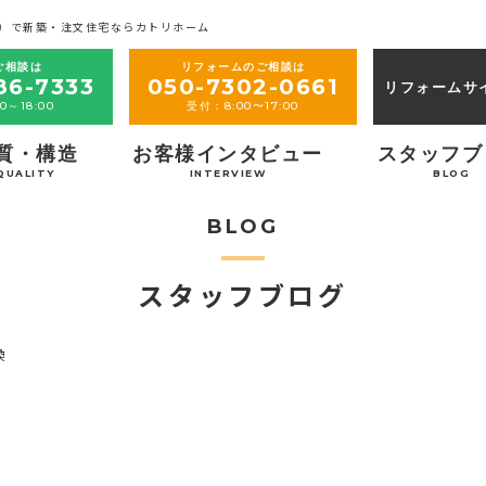
）で新築・注文住宅ならカトリホーム
ご相談は
リフォームのご相談は
86-7333
050-7302-0661
リフォームサ
0～18:00
受付：8:00〜17:00
質・構造
お客様インタビュー
スタッフブ
QUALITY
INTERVIEW
BLOG
BLOG
スタッフブログ
換