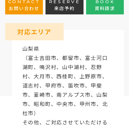
CONTACT
RESERVE
BOOK
お問い合わせ
来店予約
資料請求
対応エリア
山梨県
（
富士吉田市
、
都留市
、
富士河口
湖町
、鳴沢村、山中湖村、忍野
村、
大月市
、西桂町、上野原市、
道志村、
甲府市
、笛吹市、甲斐
市、韮崎市、南アルプス市、山梨
市、昭和町、中央市、甲州市、北
杜市）
その他、ご対応させていただける