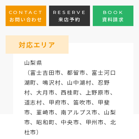
CONTACT
RESERVE
BOOK
お問い合わせ
来店予約
資料請求
対応エリア
山梨県
（
富士吉田市
、
都留市
、
富士河口
湖町
、鳴沢村、山中湖村、忍野
村、
大月市
、西桂町、上野原市、
道志村、
甲府市
、笛吹市、甲斐
市、韮崎市、南アルプス市、山梨
市、昭和町、中央市、甲州市、北
杜市）